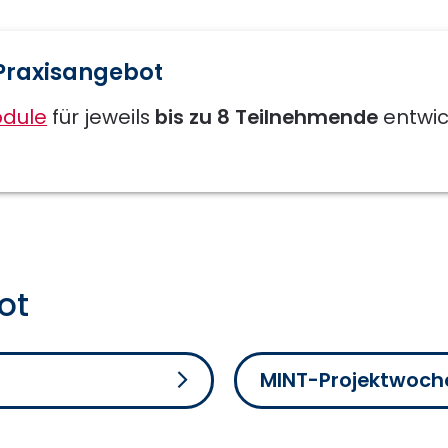
Praxisangebot
odule
für jeweils
bis zu 8 Teilnehmende
entwick
ot
MINT-Projektwoch