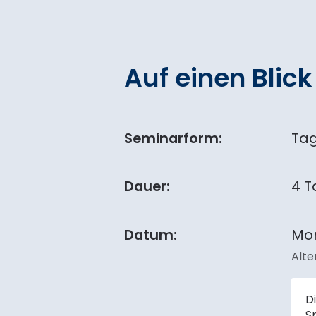
Auf einen Blick
Seminarform:
Ta
Dauer:
4 T
Datum:
Mon
Alte
D
S