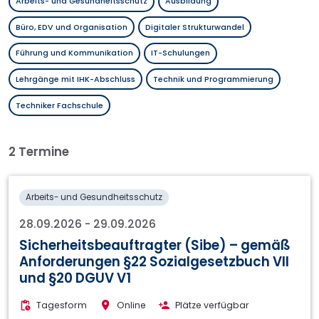
Arbeits- und Gesundheitsschutz
Ausbildung
Büro, EDV und Organisation
Digitaler Strukturwandel
Führung und Kommunikation
IT-Schulungen
Lehrgänge mit IHK-Abschluss
Technik und Programmierung
Techniker Fachschule
2 Termine
Arbeits- und Gesundheitsschutz
28.09.2026
-
29.09.2026
Sicherheitsbeauftragter (Sibe) – gemäß
Anforderungen §22 Sozialgesetzbuch VII
und §20 DGUV V1
Tagesform
Online
Plätze verfügbar