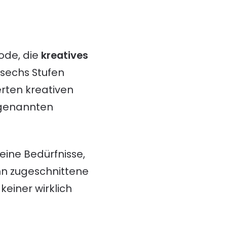
ode, die
kreatives
 sechs Stufen
erten kreativen
ogenannten
eine Bedürfnisse,
hn zugeschnittene
einer wirklich
.