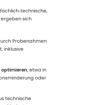
achlich‑technische,
 ergeben sich
B. durch Probenahmen
 inklusive
 optimieren
, etwa in
sionsminderung oder
s technische