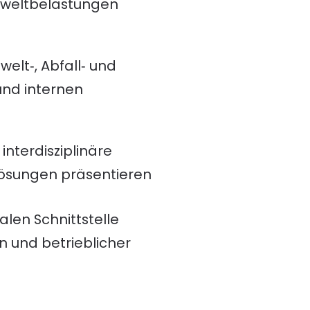
mweltbelastungen
mwelt‑, Abfall‑ und
und internen
, interdisziplinäre
Lösungen präsentieren
len Schnittstelle
 und betrieblicher