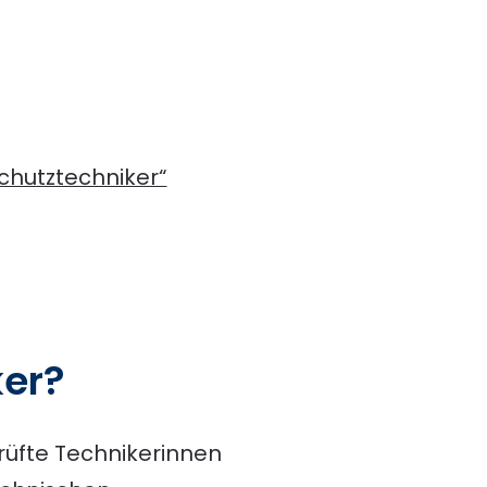
schutztechniker“
er?
prüfte Technikerinnen