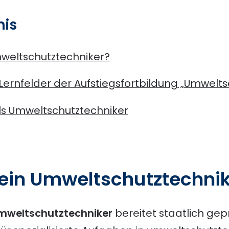
nis
weltschutztechniker?
f Lernfelder der Aufstiegsfortbildung „Umwelt
ls Umweltschutztechniker
in Umweltschutztechnik
mweltschutztechniker
bereitet staatlich ge