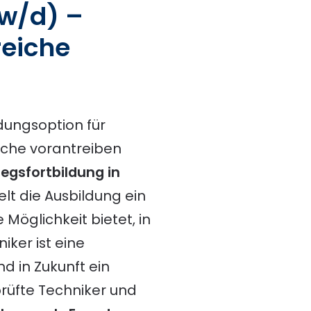
/w/d)
–
reiche
ldungsoption für
anche vorantreiben
egsfortbildung in
lt die Ausbildung ein
Möglichkeit bietet, in
iker ist eine
d in Zukunft ein
prüfte Techniker und