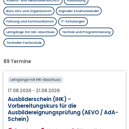
Arbeits- und Gesundheitsschutz
Ausbildung
Büro, EDV und Organisation
Digitaler Strukturwandel
Führung und Kommunikation
IT-Schulungen
Lehrgänge mit IHK-Abschluss
Technik und Programmierung
Techniker Fachschule
89 Termine
Lehrgänge mit IHK-Abschluss
17.08.2026
-
21.08.2026
Ausbilderschein (IHK) -
Vorbereitungskurs für die
Ausbildereignungsprüfung (AEVO / AdA-
Schein)