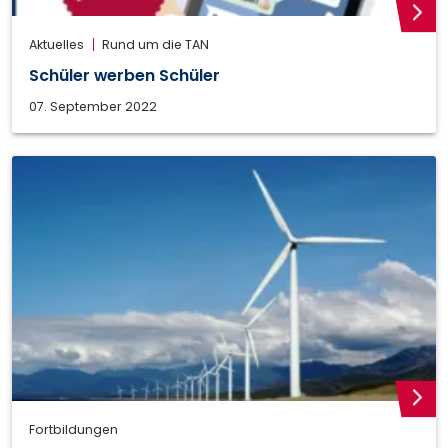
weite
Aktuelles
Rund um die TAN
Schüler werben Schüler
07. September 2022
weite
Fortbildungen